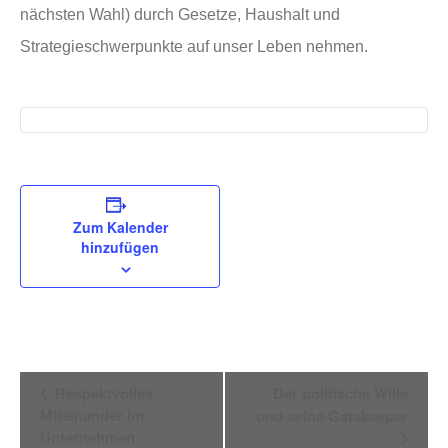
nächsten Wahl) durch Gesetze, Haushalt und
Strategieschwerpunkte auf unser Leben nehmen.
Zum Kalender
hinzufügen
Veranstaltung
Respektvolles
Der politische Wille
Navigation
Miteinander im
und seine Gatekeeper
Unternehmen