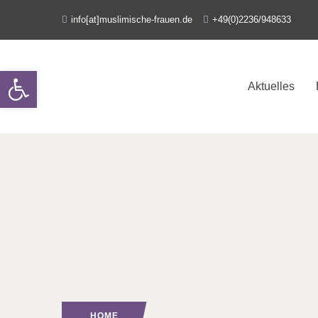
info[at]muslimische-frauen.de
+49(0)2236/948633
Open toolbar
Aktuelles
HOME