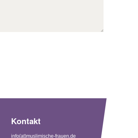
Kontakt
info(at)muslimische-frauen.de