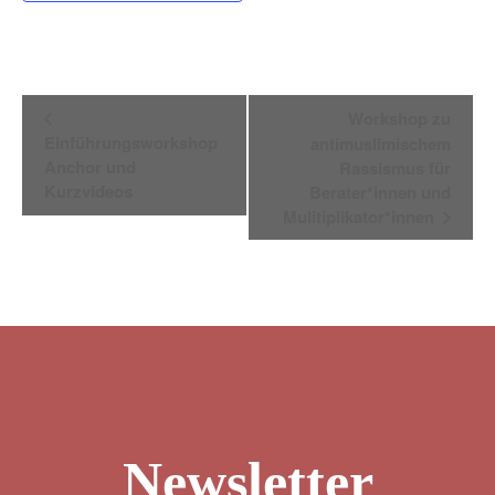
Veranstaltung
Workshop zu
Navigation
Einführungsworkshop
antimuslimischem
Anchor und
Rassismus für
Kurzvideos
Berater*innen und
Mulitiplikator*innen
Newsletter