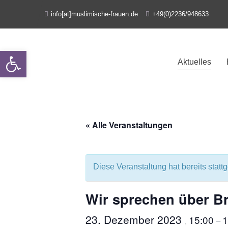
info[at]muslimische-frauen.de
+49(0)2236/948633
Open toolbar
Aktuelles
« Alle Veranstaltungen
Diese Veranstaltung hat bereits statt
Wir sprechen über B
23. Dezember 2023
15:00
1
,
–