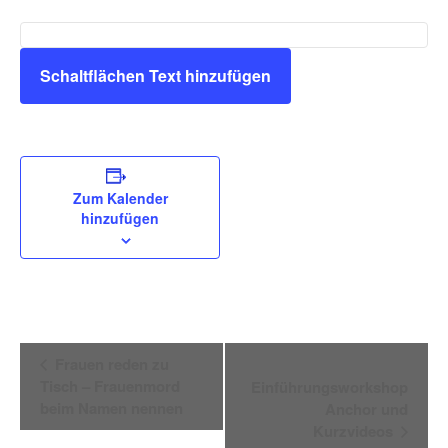
Schaltflächen Text hinzufügen
Zum Kalender
hinzufügen
Veranstaltung
Frauen reden zu
Navigation
Tisch – Frauenmord
Einführungsworkshop
beim Namen nennen
Anchor und
Kurzvideos