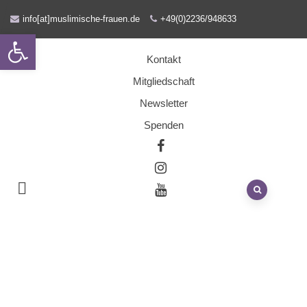
info[at]muslimische-frauen.de
+49(0)2236/948633
Open toolbar
Kontakt
Mitgliedschaft
Newsletter
Spenden