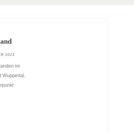
land
ER 2023
standen im
t Wuppertal.
erpunkt