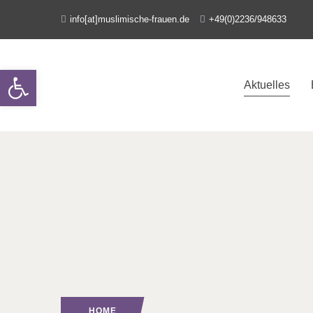
info[at]muslimische-frauen.de
+49(0)2236/948633
Open toolbar
Aktuelles
HOME