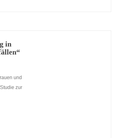
g in
ällen“
Frauen und
Studie zur