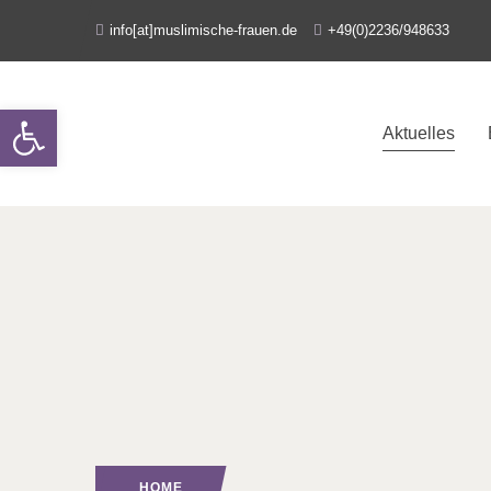
info[at]muslimische-frauen.de
+49(0)2236/948633
Open toolbar
Aktuelles
HOME