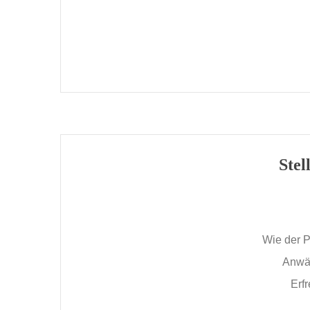
Stel
Wie der P
Anwäl
Erf