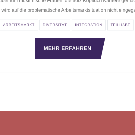
 über fünf muslimische Frauen, die trotz Kopftuch Karriere gema
 wird auf die problematische Arbeitsmarktsituation nicht einge
ARBEITSMARKT
DIVERSITÄT
INTEGRATION
TEILHABE
MEHR ERFAHREN