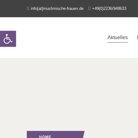
info[at]muslimische-frauen.de
+49(0)2236/948633
Open toolbar
Aktuelles
HOME
(: PAGE 6)