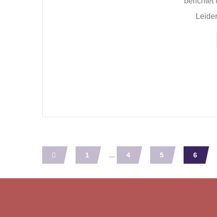
berichtet
Leider
...
1
4
5
6