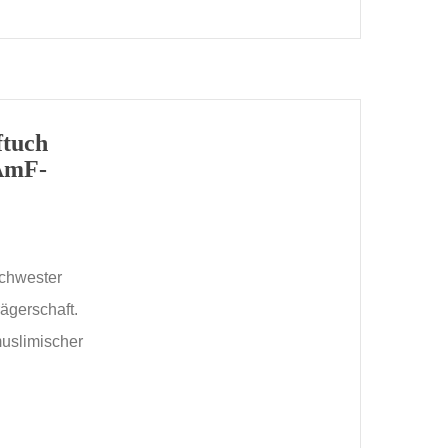
ftuch
 AmF-
schwester
ägerschaft.
muslimischer