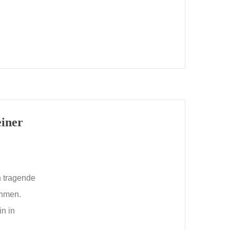
einer
h tragende
ehmen.
n in