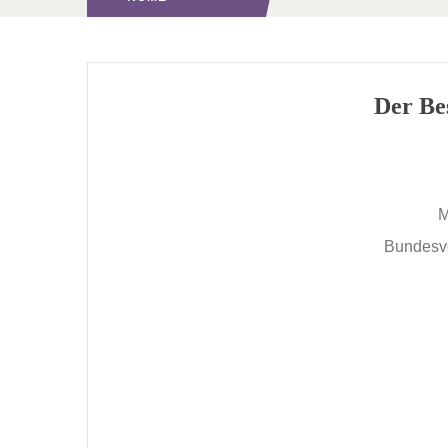
Der Be
M
Bundesve