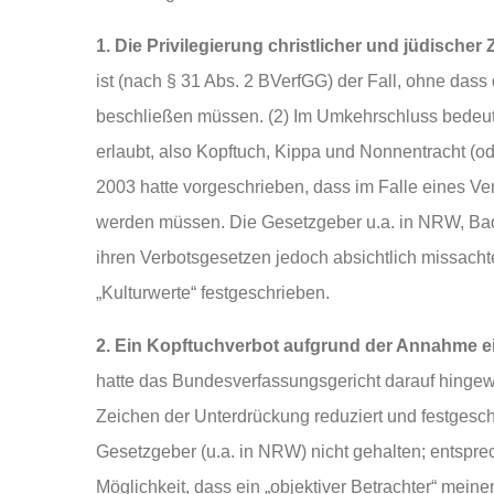
1. Die Privilegierung christlicher und jüdischer Z
ist (nach § 31 Abs. 2 BVerfGG) der Fall, ohne dass
beschließen müssen. (2) Im Umkehrschluss bedeutet
erlaubt, also Kopftuch, Kippa und Nonnentracht (od
2003 hatte vorgeschrieben, dass im Falle eines Ver
werden müssen. Die Gesetzgeber u.a. in NRW, Bad
ihren Verbotsgesetzen jedoch absichtlich missachtet
„Kulturwerte“ festgeschrieben.
2. Ein Kopftuchverbot aufgrund der Annahme ein
hatte das Bundesverfassungsgericht darauf hingew
Zeichen der Unterdrückung reduziert und festgesch
Gesetzgeber (u.a. in NRW) nicht gehalten; entspre
Möglichkeit, dass ein „objektiver Betrachter“ meine