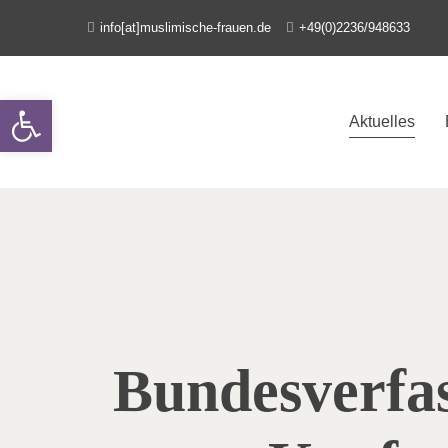
info[at]muslimische-frauen.de
+49(0)2236/948633
Open toolbar
Aktuelles
Bundesverfa