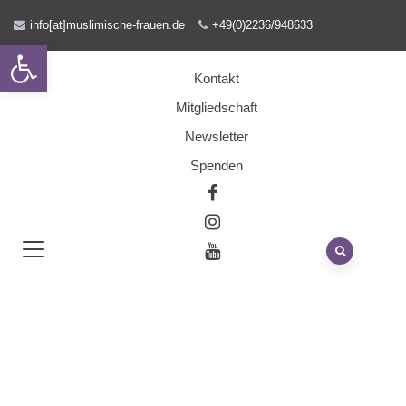
info[at]muslimische-frauen.de
+49(0)2236/948633
Open toolbar
Kontakt
Mitgliedschaft
Newsletter
Spenden